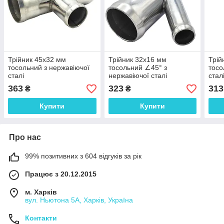
Трійник 45x32 мм
Трійник 32x16 мм
Трій
тосольний з нержавіючої
тосольний ∠45° з
тосо
сталі
нержавіючої сталі
стал
363
323
313
₴
₴
Купити
Купити
Про нас
99% позитивних з 604 відгуків за рік
Працює з 20.12.2015
м. Харків
вул. Ньютона 5А, Харків, Україна
Контакти