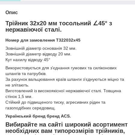
Опис
Трійник 32x20 мм тосольний ∠45° з
нержавіючої сталі.
Номер для замовлення Т322032х45
Зовнішній діаметр основанія 32 мм.
Зовнішній діаметр відводу 20 мм.
Кут нахилу відводу 45°
Використовується для з'єднання гумових та силіконових
шлангів та патрубків.
За рахунок вальцювання країв шланги з'єднуються міцно та
не злітають.
Виготовлений із високоякісної нержавіючої сталі. Товщина
стінок 1,5 мм.
Стійкий до підвищеного тиску, агресивних рідин та
газоподібних середовищ.
Український бренд бренд ACS.
Вибирайте на сайті широкий асортимент
необхідних вам типорозмірів трійників,