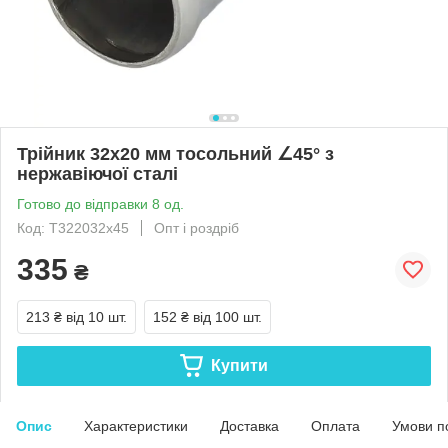
Трійник 32x20 мм тосольний ∠45° з
нержавіючої сталі
Готово до відправки 8 од.
Код: Т322032х45
Опт і роздріб
335
₴
213 ₴
від 10 шт.
152 ₴
від 100 шт.
Купити
Опис
Характеристики
Доставка
Оплата
Умови п