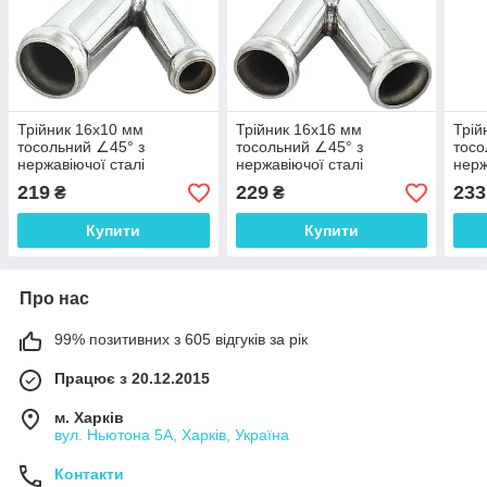
Трійник 16x10 мм
Трійник 16x16 мм
Трій
тосольний ∠45° з
тосольний ∠45° з
тосо
нержавіючої сталі
нержавіючої сталі
нерж
219
229
233
₴
₴
Купити
Купити
Про нас
99% позитивних з 605 відгуків за рік
Працює з 20.12.2015
м. Харків
вул. Ньютона 5А, Харків, Україна
Контакти