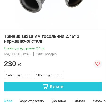
Трійник 18x16 мм тосольний ∠45° з
нержавіючої сталі
Готово до відправки 27 од.
Код: Т181618х45
Опт і роздріб
230
₴
146 ₴
від 10 шт.
105 ₴
від 100 шт.
Купити
Опис
Характеристики
Доставка
Оплата
Умови п