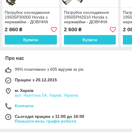
Патрубок охолодження
Патрубок охолодження
Патр
19505P30000 Honda з
19505PH2010 Honda з
1950
нержавійки - ДОВІЧНА
нержавійки - ДОВІЧНА
нерж
ГАРАНТІЯ
ГАРАНТІЯ
ГАР
2 860
2 600
2 0
₴
₴
Купити
Купити
Про нас
99% позитивних з 605 відгуків за рік
Працює з 20.12.2015
м. Харків
вул. Ньютона 5А, Харків, Україна
Контакти
Сьогодні працює з 11:00 до 16:00
Показати весь графік роботи