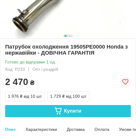
Патрубок охолодження 19505PE0000 Honda з
нержавійки - ДОВІЧНА ГАРАНТІЯ
Готово до відправки 1 од.
Код: Р233
Опт і роздріб
2 470
₴
1 976 ₴
від 10 шт.
1 729 ₴
від 100 шт.
Купити
Опис
Характеристики
Доставка
Оплата
Умови п