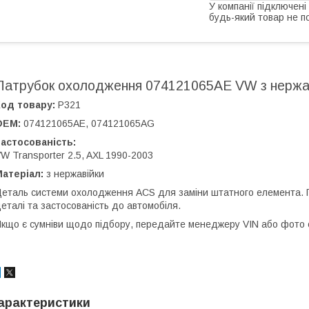
У компанії підключені
будь-який товар не п
Патрубок охолодження 074121065AE VW з нержа
од товару:
Р321
OEM:
074121065AE, 074121065AG
астосованість:
W Transporter 2.5, AXL 1990-2003
атеріал:
з нержавійки
еталь системи охолодження ACS для заміни штатного елемента.
еталі та застосованість до автомобіля.
кщо є сумніви щодо підбору, передайте менеджеру VIN або фото ст
арактеристики