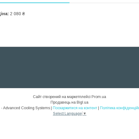
іна:
2 080 ₴
Сайт створений на маркетплейсі
Prom.ua
Продавець на Bigl.ua
ACS - Advanced Cooling Systems |
Поскаржитися на контент
|
Політика конфіденцій
Select Language
▼