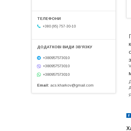
+380 (95) 757-30-10
К
+380957573010
З
V
+380957573010
М
+380957573010
Д
Email
acs.kharkov@gmail.com
д
Я
Х