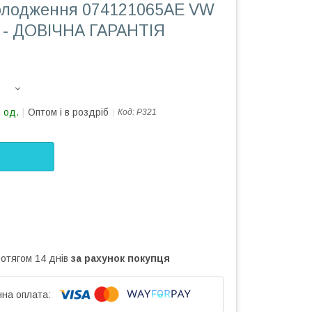
олодження 074121065AE VW
и - ДОВІЧНА ГАРАНТІЯ
 од.
Оптом і в роздріб
Код:
Р321
ротягом 14 днів
за рахунок покупця