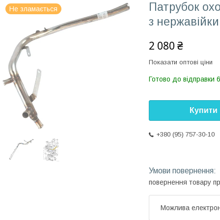
Патрубок ох
Не зламається
з нержавійк
2 080 ₴
Показати оптові ціни
Готово до відправки 6
Купити
+380 (95) 757-30-10
повернення товару п