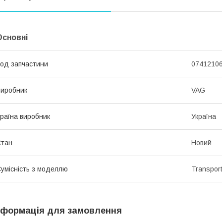
Основні
од запчастини
0741210
иробник
VAG
раїна виробник
Україна
Стан
Новий
умісність з моделлю
Transpor
нформація для замовлення