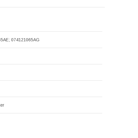
65AE; 074121065AG
ter