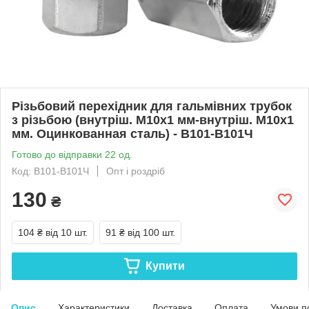
Різьбовий перехідник для гальмівних трубок
з різьбою (внутріш. М10x1 мм-внутріш. М10x1
мм. Оцинкованная сталь) - В101-В101Ч
Готово до відправки 22 од.
Код: В101-В101Ч
Опт і роздріб
130
₴
104 ₴
від 10 шт.
91 ₴
від 100 шт.
Купити
Опис
Характеристики
Доставка
Оплата
Умови п