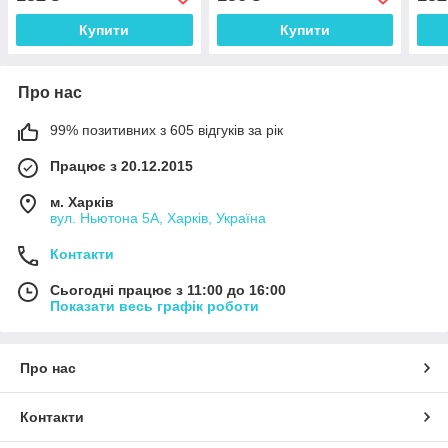
Оцинкованная сталь) -
Оцинкованная сталь) -
М12x
В102-В121^Ч
В101^-Н103л
Оцин
Купити
Купити
В10
Про нас
99% позитивних з 605 відгуків за рік
Працює з 20.12.2015
м. Харків
вул. Ньютона 5А, Харків, Україна
Контакти
Сьогодні працює з 11:00 до 16:00
Показати весь графік роботи
Про нас
Контакти