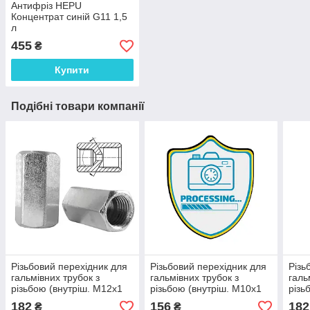
Антифріз HEPU
Концентрат синій G11 1,5
л
455
₴
Купити
Подібні товари компанії
Різьбовий перехідник для
Різьбовий перехідник для
Різь
гальмівних трубок з
гальмівних трубок з
галь
різьбою (внутріш. М12x1
різьбою (внутріш. М10x1
різь
мм-внутріш. М10x1.25 мм.
мм-зовніш. М10x1.5 мм.
М10x
182
156
182
₴
₴