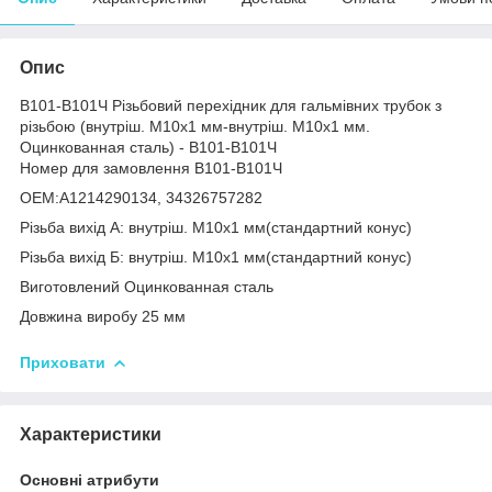
Опис
В101-В101Ч Різьбовий перехідник для гальмівних трубок з
різьбою (внутріш. М10x1 мм-внутріш. М10x1 мм.
Оцинкованная сталь) - В101-В101Ч
Номер для замовлення В101-В101Ч
OEM:A1214290134, 34326757282
Різьба вихід А: внутріш. М10x1 мм(стандартний конус)
Різьба вихід Б: внутріш. М10x1 мм(стандартний конус)
Виготовлений Оцинкованная сталь
Довжина виробу 25 мм
Приховати
Характеристики
Основні атрибути