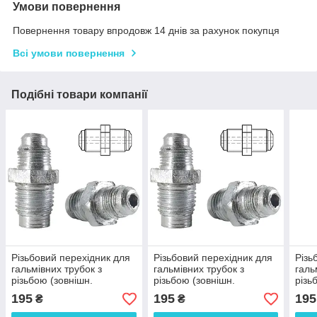
Умови повернення
Повернення товару впродовж 14 днів за рахунок покупця
Всі умови повернення
Подібні товари компанії
Різьбовий перехідник для
Різьбовий перехідник для
Різь
гальмівних трубок з
гальмівних трубок з
галь
різьбою (зовнішн.
різьбою (зовнішн.
різь
М10x1.25 мм-зовніш.
М10x1.25 мм-зовніш.
мм-з
195
195
195
₴
₴
М12x1.25 мм.
М12x1 мм. Оцинкованная
Оцин
Оцинкованная сталь) -
сталь) - Н102-Н121Ч
Н10