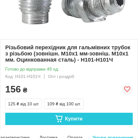
Різьбовий перехідник для гальмівних трубок
з різьбою (зовнішн. М10x1 мм-зовніш. М10x1
мм. Оцинкованная сталь) - Н101-Н101Ч
Готово до відправки 49 од.
Код: Н101-Н101Ч
Опт і роздріб
156
₴
125 ₴
від 10 шт.
109 ₴
від 100 шт.
Купити
арактеристики
Доставка
Оплата
Умови повернення