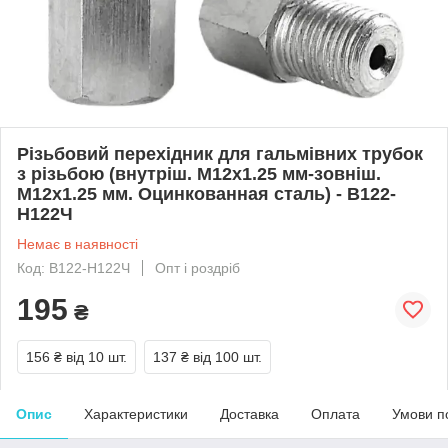
Різьбовий перехідник для гальмівних трубок
з різьбою (внутріш. М12x1.25 мм-зовніш.
М12x1.25 мм. Оцинкованная сталь) - В122-
Н122Ч
Немає в наявності
Код: В122-Н122Ч
Опт і роздріб
195
₴
156 ₴
від 10 шт.
137 ₴
від 100 шт.
Опис
Характеристики
Доставка
Оплата
Умови п