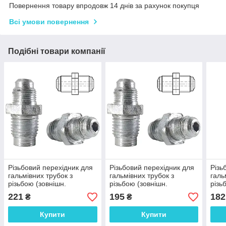
Повернення товару впродовж 14 днів за рахунок покупця
Всі умови повернення
Подібні товари компанії
Різьбовий перехідник для
Різьбовий перехідник для
Різь
гальмівних трубок з
гальмівних трубок з
галь
різьбою (зовнішн.
різьбою (зовнішн.
різь
М12x1.25 мм-зовніш.
М10x1.25 мм-зовніш.
М10x
221
195
182
₴
₴
М12x1.25 мм.
М12x1.25 мм.
М12x
Оцинкованная сталь) -
Оцинкованная сталь) -
Оцин
Купити
Купити
Н122-Н122Ч
Н102-Н122Ч
В10