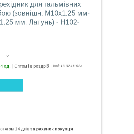
рехідник для гальмівних
ьбою (зовнішн. М10x1.25 мм-
1.25 мм. Латунь) - Н102-
44 од.
Оптом і в роздріб
Код:
Н102-Н102л
ротягом 14 днів
за рахунок покупця