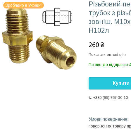
Різьбовий пе
Зроблено в Україні
трубок з різ
зовніш. М10x
Н102л
260 ₴
Показати оптові ціни
Готово до відправки 
Купити
+380 (95) 757-30-10
повернення товару п