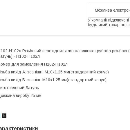
У компанії підключені
будь-який товар не п
102-Н102л Різьбовий перехідник для гальмівних трубок з різьбою 
атунь) - Н102-Н102л
омер для замовлення Н102-Н102л
ізьба вихід А: зовнішн. М10x1.25 мм(стандартний конус)
ізьба вихід Б: зовніш. М10x1.25 мм(стандартний конус)
иготовлений Латунь
овжина виробу 25 мм
арактеристики