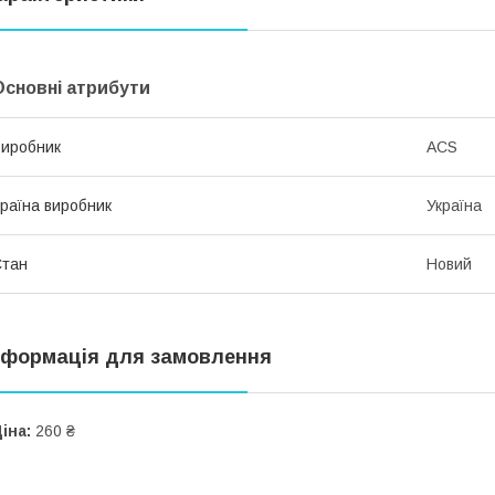
Основні атрибути
иробник
ACS
раїна виробник
Україна
Стан
Новий
нформація для замовлення
іна:
260 ₴