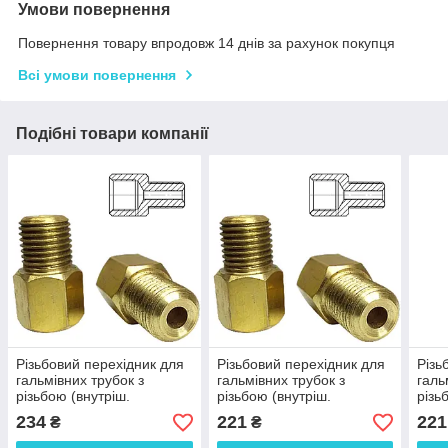
Умови повернення
Повернення товару впродовж 14 днів за рахунок покупця
Всі умови повернення
Подібні товари компанії
Різьбовий перехідник для
Різьбовий перехідник для
Різь
гальмівних трубок з
гальмівних трубок з
галь
різьбою (внутріш.
різьбою (внутріш.
різь
М12x1.25 мм-зовніш.
М12x1.25 мм-зовніш.
М12x
234
221
221
₴
₴
М10x1.25 мм. Латунь) -
М12x1 мм. Латунь) - В122-
М12x
В122-Н102л
Н121л
В12