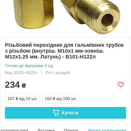
Різьбовий перехідник для гальмівних трубок
з різьбою (внутріш. М10x1 мм-зовніш.
М12x1.25 мм. Латунь) - В101-Н122л
Готово до відправки 3 од.
Код: В101-Н122л
Опт і роздріб
234
₴
187 ₴
від 10 шт.
164 ₴
від 100 шт.
Купити
арактеристики
Доставка
Оплата
Умови повернення