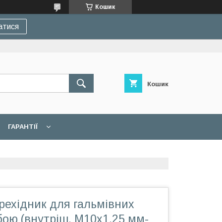
Кошик
атися
Кошик
ГАРАНТІЇ
рехідник для гальмівних
ьбою (внутріш. М10x1.25 мм-