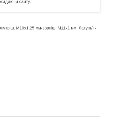
окидаючи сайту.
внутріш. М10x1.25 мм-зовніш. М11x1 мм. Латунь) -