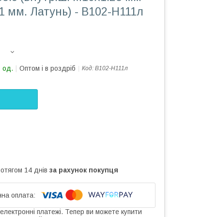
1 мм. Латунь) - В102-Н111л
 од.
Оптом і в роздріб
Код:
В102-Н111л
ротягом 14 днів
за рахунок покупця
 електронні платежі. Тепер ви можете купити