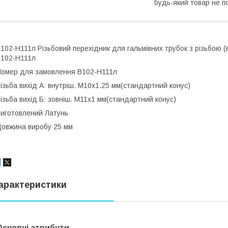
будь-який товар не п
102-Н111л Різьбовий перехідник для гальмівних трубок з різьбою (
102-Н111л
омер для замовлення В102-Н111л
ізьба вихід А: внутріш. М10x1.25 мм(стандартний конус)
ізьба вихід Б: зовніш. М11x1 мм(стандартний конус)
иготовлений Латунь
овжина виробу 25 мм
арактеристики
Основні атрибути