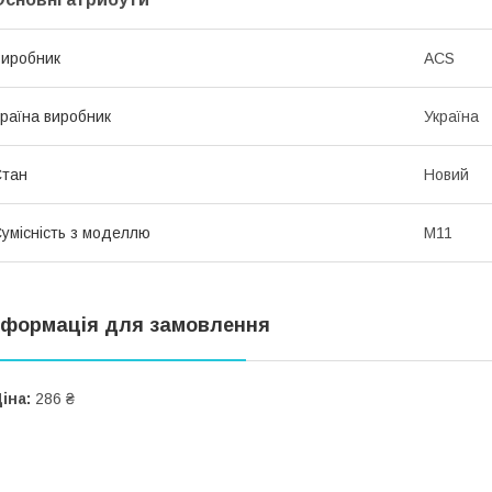
иробник
ACS
раїна виробник
Україна
Стан
Новий
умісність з моделлю
M11
нформація для замовлення
іна:
286 ₴