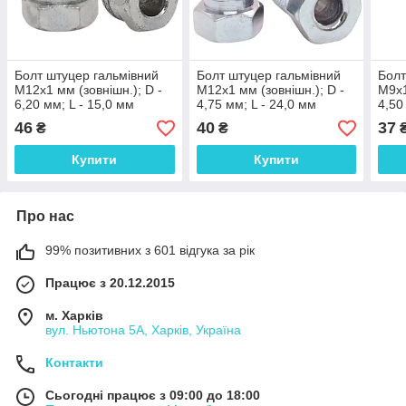
Болт штуцер гальмівний
Болт штуцер гальмівний
Болт
М12х1 мм (зовнішн.); D -
М12х1 мм (зовнішн.); D -
М9х1
6,20 мм; L - 15,0 мм
4,75 мм; L - 24,0 мм
4,50
46
40
37
₴
₴
Купити
Купити
Про нас
99% позитивних з 601 відгука за рік
Працює з 20.12.2015
м. Харків
вул. Ньютона 5А, Харків, Україна
Контакти
Сьогодні працює з 09:00 до 18:00