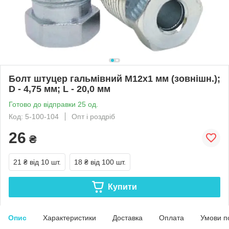
Болт штуцер гальмівний М12х1 мм (зовнішн.);
D - 4,75 мм; L - 20,0 мм
Готово до відправки 25 од.
Код: 5-100-104
Опт і роздріб
26
₴
21 ₴
від 10 шт.
18 ₴
від 100 шт.
Купити
Опис
Характеристики
Доставка
Оплата
Умови п