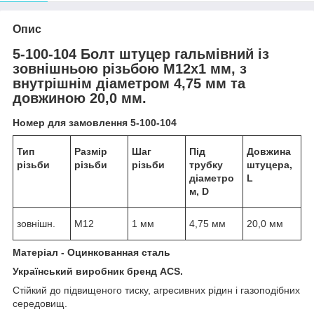
Опис
5-100-104 Болт штуцер гальмівний із
зовнішньою різьбою М12х1 мм, з
внутрішнім діаметром 4,75 мм та
довжиною 20,0 мм.
Номер для замовлення 5-100-104
Тип
Размiр
Шаг
Під
Довжина
різьби
рiзьби
рiзьби
трубку
штуцера,
діаметро
L
м, D
зовнішн.
М12
1 мм
4,75 мм
20,0 мм
Матеріал - Оцинкованная сталь
Український виробник бренд ACS.
Стійкий до підвищеного тиску, агресивних рідин і газоподібних
середовищ.