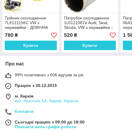
Трійник охолодження
Патрубок охолодження
Патр
7L6121156C VW з
1c0121087e Audi, Seat,
06A
нержавійки - ДОВІЧНА
Skoda, VW з нержавійки -
нерж
ГАРАНТІЯ
ДОВІЧНА ГАРАНТІЯ
ГАР
780
520
1 5
₴
₴
Купити
Купити
Про нас
99% позитивних з 606 відгуків за рік
Працює з 20.12.2015
м. Харків
вул. Ньютона 5А, Харків, Україна
Контакти
Сьогодні працює з 09:00 до 18:00
Показати весь графік роботи