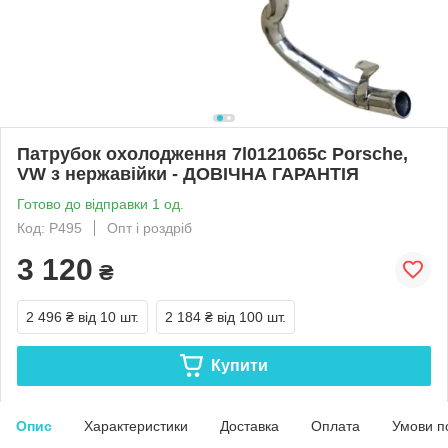
Патрубок охолодження 7l0121065c Porsche,
VW з нержавійки - ДОВІЧНА ГАРАНТІЯ
Готово до відправки 1 од.
Код: Р495
Опт і роздріб
3 120
₴
2 496 ₴
від 10 шт.
2 184 ₴
від 100 шт.
Купити
Опис
Характеристики
Доставка
Оплата
Умови п