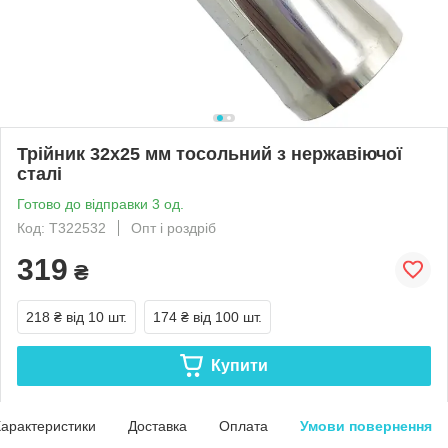
Трійник 32x25 мм тосольний з нержавіючої
сталі
Готово до відправки 3 од.
Код: Т322532
Опт і роздріб
319
₴
218 ₴
від 10 шт.
174 ₴
від 100 шт.
Купити
арактеристики
Доставка
Оплата
Умови повернення