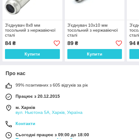
З'єднувач 8x8 мм
З'єднувач 10x10 мм
З'єд
тосольний з нержавіючої
тосольний з нержавіючої
тосо
сталі
сталі
стал
84
89
94
₴
₴
Купити
Купити
Про нас
99% позитивних з 605 відгуків за рік
Працює з 20.12.2015
м. Харків
вул. Ньютона 5А, Харків, Україна
Контакти
Сьогодні працює з 09:00 до 18:00