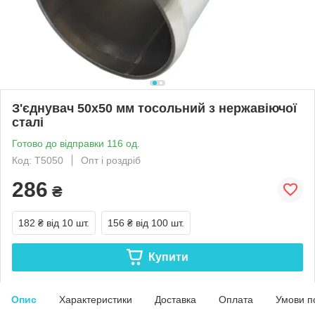
З'єднувач 50x50 мм тосольний з нержавіючої
сталі
Готово до відправки 116 од.
Код: Т5050
Опт і роздріб
286
₴
182 ₴
від 10 шт.
156 ₴
від 100 шт.
Купити
Опис
Характеристики
Доставка
Оплата
Умови п