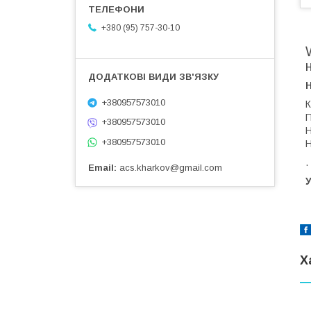
+380 (95) 757-30-10
+380957573010
К
П
+380957573010
Н
+380957573010
Н
.
Email
acs.kharkov@gmail.com
У
Х