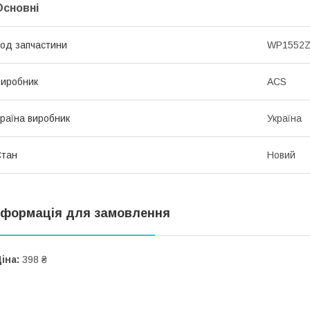
Основні
од запчастини
WP1552
иробник
ACS
раїна виробник
Україна
Стан
Новий
нформація для замовлення
іна:
398 ₴