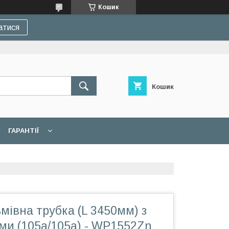
Кошик
атися
Кошик
ГАРАНТІЇ
мівна трубка (L 3450мм) з
ми (105а/105а) - WP1552Zn