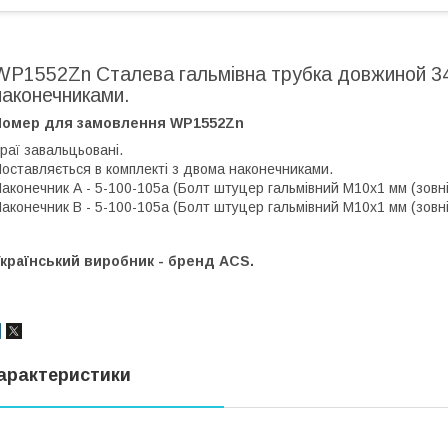
WP1552Zn Сталева гальмівна трубка довжиной 34
наконечниками.
Номер для замовлення WP1552Zn
раї завальцьовані.
оставляється в комплекті з двома наконечниками.
аконечник А - 5-100-105а (Болт штуцер гальмівний М10х1 мм (зовнішн
аконечник В - 5-100-105а (Болт штуцер гальмівний М10х1 мм (зовнішн
країнський виробник - бренд ACS.
арактеристики