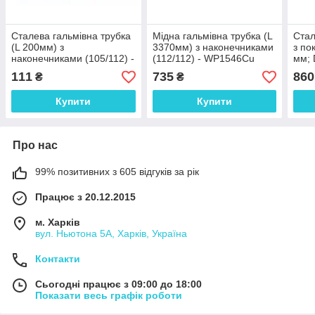
Сталева гальмівна трубка
Мідна гальмівна трубка (L
Стал
(L 200мм) з
3370мм) з наконечниками
з по
наконечниками (105/112) -
(112/112) - WP1546Cu
мм; 
WP415Zn
унів
111
735
860
₴
₴
нако
WP1
Купити
Купити
Про нас
99% позитивних з 605 відгуків за рік
Працює з 20.12.2015
м. Харків
вул. Ньютона 5А, Харків, Україна
Контакти
Сьогодні працює з 09:00 до 18:00
Показати весь графік роботи