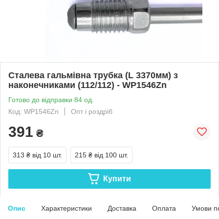
Сталева гальмівна трубка (L 3370мм) з
наконечниками (112/112) - WP1546Zn
Готово до відправки 84 од.
Код: WP1546Zn
Опт і роздріб
391
₴
313 ₴
від 10 шт.
215 ₴
від 100 шт.
Купити
Опис
Характеристики
Доставка
Оплата
Умови п