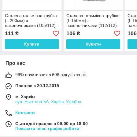
Сталева гальмівна трубка
Сталева гальмівна трубка
Стал
(L 200мм) з
(L 150мм) з
(L 1
наконечниками (105/112) -
наконечниками (112/112) -
нако
WP415Zn
WP575Zn
WP4
111
106
106
₴
₴
Купити
Купити
Про нас
99% позитивних з 606 відгуків за рік
Працює з 20.12.2015
м. Харків
вул. Ньютона 5А, Харків, Україна
Контакти
Сьогодні працює з 09:00 до 18:00
Показати весь графік роботи