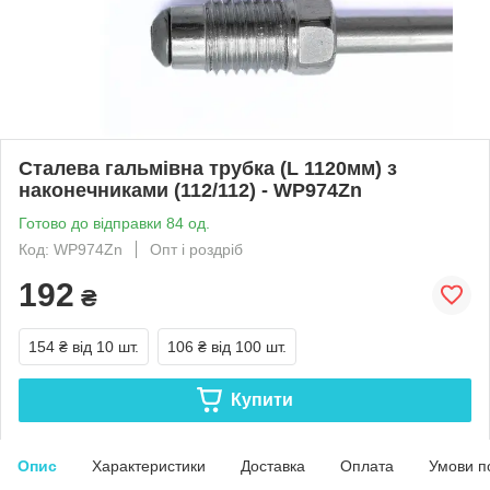
Сталева гальмівна трубка (L 1120мм) з
наконечниками (112/112) - WP974Zn
Готово до відправки 84 од.
Код: WP974Zn
Опт і роздріб
192
₴
154 ₴
від 10 шт.
106 ₴
від 100 шт.
Купити
Опис
Характеристики
Доставка
Оплата
Умови п