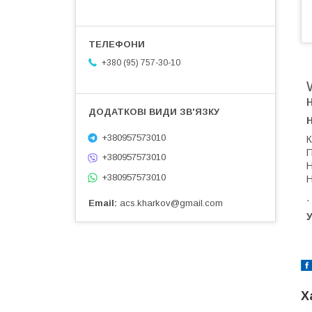
+380 (95) 757-30-10
+380957573010
К
П
+380957573010
Н
+380957573010
Н
.
Email
acs.kharkov@gmail.com
У
Х