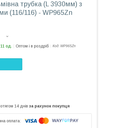
мівна трубка (L 3930мм) з
ми (116/116) - WP965Zn
211 од.
Оптом і в роздріб
Код:
WP965Zn
ротягом 14 днів
за рахунок покупця