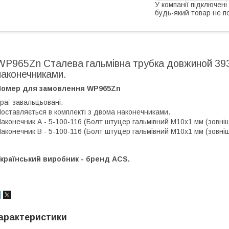
У компанії підключені
будь-який товар не п
WP965Zn Сталева гальмівна трубка довжиной 393
наконечниками.
Номер для замовлення WP965Zn
раї завальцьовані.
оставляється в комплекті з двома наконечниками.
аконечник А - 5-100-116 (Болт штуцер гальмівний М10х1 мм (зовнішн.)
аконечник В - 5-100-116 (Болт штуцер гальмівний М10х1 мм (зовнішн.)
країнський виробник - бренд ACS.
арактеристики