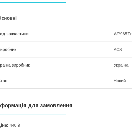
Основні
од запчастини
WP965Z
иробник
ACS
раїна виробник
Україна
Стан
Новий
нформація для замовлення
іна:
440 ₴