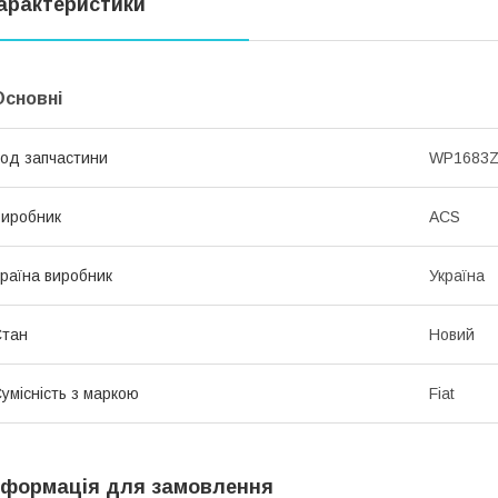
арактеристики
Основні
од запчастини
WP1683
иробник
ACS
раїна виробник
Україна
Стан
Новий
умісність з маркою
Fiat
нформація для замовлення