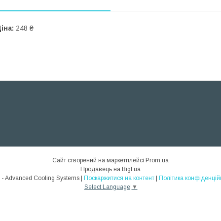
іна:
248 ₴
Сайт створений на маркетплейсі
Prom.ua
Продавець на Bigl.ua
ACS - Advanced Cooling Systems |
Поскаржитися на контент
|
Політика конфіденцій
Select Language
▼