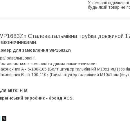
У компанії підключені
будь-який товар не п
WP1683Zn Сталева гальмівна трубка довжиной 17
наконечниками.
Номер для замовлення WP1683Zn
раї завальцьовані.
оставляється в комплекті з двома наконечниками.
аконечник А - 5-100-105 (Болт штуцер гальмівний М10х1 мм (зовнішн.
аконечник В - 5-100-110х (Гайка штуцер гальмівний М10х1 мм (внутріш
ля авто: Fiat
країнський виробник - бренд ACS.