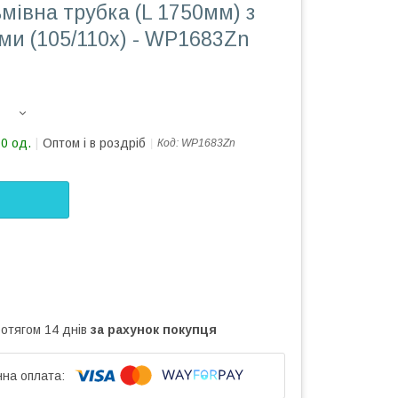
мівна трубка (L 1750мм) з
ми (105/110х) - WP1683Zn
10 од.
Оптом і в роздріб
Код:
WP1683Zn
ротягом 14 днів
за рахунок покупця