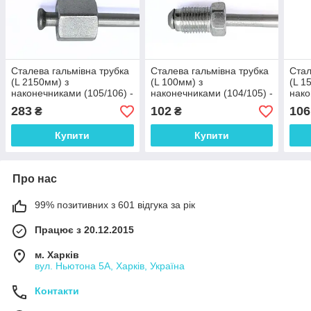
Сталева гальмівна трубка
Сталева гальмівна трубка
Стал
(L 2150мм) з
(L 100мм) з
(L 1
наконечниками (105/106) -
наконечниками (104/105) -
нако
WP716Zn
WP206Zn
WP8
283
102
106
₴
₴
Купити
Купити
Про нас
99% позитивних з 601 відгука за рік
Працює з 20.12.2015
м. Харків
вул. Ньютона 5А, Харків, Україна
Контакти