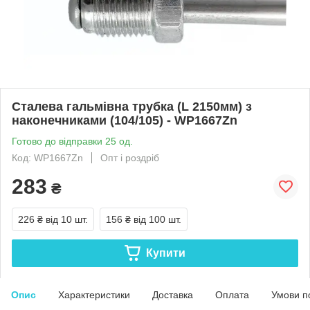
Сталева гальмівна трубка (L 2150мм) з
наконечниками (104/105) - WP1667Zn
Готово до відправки 25 од.
Код: WP1667Zn
Опт і роздріб
283
₴
226 ₴
від 10 шт.
156 ₴
від 100 шт.
Купити
Опис
Характеристики
Доставка
Оплата
Умови п