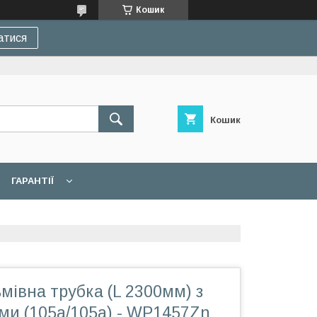
Кошик
атися
Кошик
ГАРАНТІЇ
мівна трубка (L 2300мм) з
ми (105а/105а) - WP1457Zn