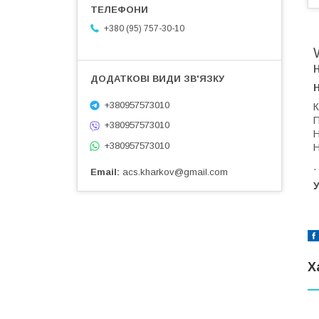
+380 (95) 757-30-10
+380957573010
К
П
+380957573010
Н
+380957573010
Н
.
Email
acs.kharkov@gmail.com
У
Х