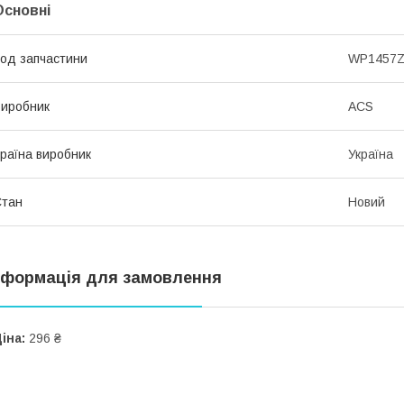
Основні
од запчастини
WP1457
иробник
ACS
раїна виробник
Україна
Стан
Новий
нформація для замовлення
іна:
296 ₴