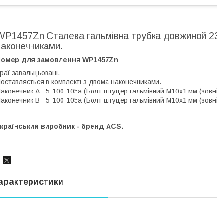
WP1457Zn Сталева гальмівна трубка довжиной 23
наконечниками.
Номер для замовлення WP1457Zn
раї завальцьовані.
оставляється в комплекті з двома наконечниками.
аконечник А - 5-100-105а (Болт штуцер гальмівний М10х1 мм (зовнішн
аконечник В - 5-100-105а (Болт штуцер гальмівний М10х1 мм (зовнішн
країнський виробник - бренд ACS.
арактеристики