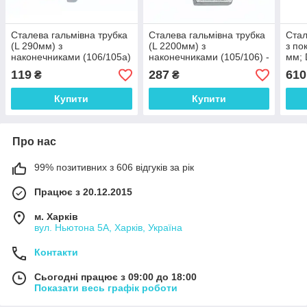
Сталева гальмівна трубка
Сталева гальмівна трубка
Стал
(L 290мм) з
(L 2200мм) з
з по
наконечниками (106/105а)
наконечниками (105/106) -
мм; 
- WP1036Zn
WP187Zn
унів
119
287
610
₴
₴
нако
WP1
Купити
Купити
Про нас
99% позитивних з 606 відгуків за рік
Працює з 20.12.2015
м. Харків
вул. Ньютона 5А, Харків, Україна
Контакти
Сьогодні працює з 09:00 до 18:00
Показати весь графік роботи