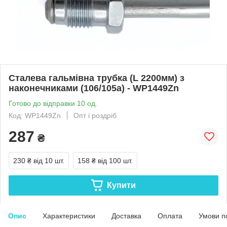
Сталева гальмівна трубка (L 2200мм) з
наконечниками (106/105а) - WP1449Zn
Готово до відправки 10 од.
Код: WP1449Zn
Опт і роздріб
287
₴
230 ₴
від 10 шт.
158 ₴
від 100 шт.
Купити
Опис
Характеристики
Доставка
Оплата
Умови п