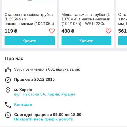
Сталева гальмівна трубка
Мідна гальмівна трубка (L
Стал
(L 295мм) з
1970мм) з наконечниками
з по
наконечниками (104/105а)
(104/105а) - WP1422Cu
мм; 
- WP1039Zn
унів
119
488
561
₴
₴
нако
WP1
Купити
Купити
Про нас
99% позитивних з 601 відгука за рік
Працює з 20.12.2015
м. Харків
вул. Ньютона 5А, Харків, Україна
Контакти
Сьогодні працює з 09:00 до 18:00
Показати весь графік роботи