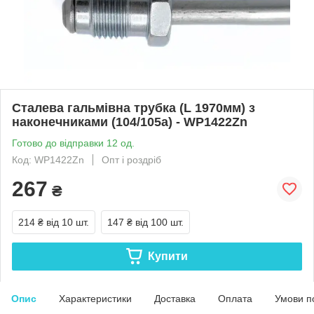
Сталева гальмівна трубка (L 1970мм) з
наконечниками (104/105а) - WP1422Zn
Готово до відправки 12 од.
Код: WP1422Zn
Опт і роздріб
267
₴
214 ₴
від 10 шт.
147 ₴
від 100 шт.
Купити
Опис
Характеристики
Доставка
Оплата
Умови п