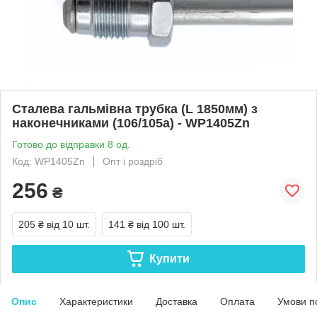
Сталева гальмівна трубка (L 1850мм) з
наконечниками (106/105а) - WP1405Zn
Готово до відправки 8 од.
Код: WP1405Zn
Опт і роздріб
256
₴
205 ₴
від 10 шт.
141 ₴
від 100 шт.
Купити
Опис
Характеристики
Доставка
Оплата
Умови п