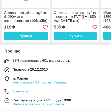
Сталева гальмівна трубка
Сталева гальмівна трубка
Мідн
(L 290мм) з
з покриттям PVF (L= 1850
1850
наконечниками (106/105а)
мм; D=4,75 мм)
(106
- WP1036Zn
універсальна з
119
535
466
₴
₴
наконечниками 106/105а -
WP1405PVF
Купити
Купити
Про нас
99% позитивних з 601 відгука за рік
Працює з 20.12.2015
м. Харків
вул. Ньютона 5А, Харків, Україна
Контакти
Сьогодні працює з 09:00 до 18:00
Показати весь графік роботи