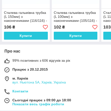
Сталева гальмівна трубка
Сталева гальмівна трубка
Стал
(L 150мм) з
(L 100мм) з
(L 1
наконечниками (116/116) -
наконечниками (105/116) -
нако
WP135Zn
WP1920Zn
WP9
106
102
103
₴
₴
Купити
Купити
Про нас
99% позитивних з 606 відгуків за рік
Працює з 20.12.2015
м. Харків
вул. Ньютона 5А, Харків, Україна
Контакти
Сьогодні працює з 09:00 до 18:00
Показати весь графік роботи