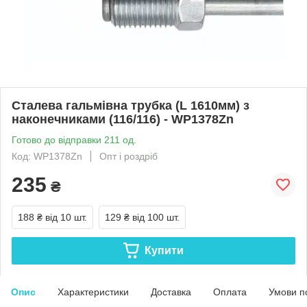
Сталева гальмівна трубка (L 1610мм) з
наконечниками (116/116) - WP1378Zn
Готово до відправки 211 од.
Код: WP1378Zn
Опт і роздріб
235
₴
188 ₴
від 10 шт.
129 ₴
від 100 шт.
Купити
Опис
Характеристики
Доставка
Оплата
Умови п