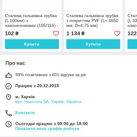
Сталева гальмівна трубка
Сталева гальмівна трубка
Стал
(L 100мм) з
з покриттям PVF (L= 4650
(L 3
наконечниками (105/116) -
мм; D=4,75 мм)
нако
WP1920Zn
універсальна з
- W
102
1 134
122
₴
₴
наконечниками 105/116 -
WP913PVF
Купити
Купити
Про нас
99% позитивних з 601 відгука за рік
Працює з 20.12.2015
м. Харків
вул. Ньютона 5А, Харків, Україна
Контакти
Сьогодні працює з 09:00 до 18:00
Показати весь графік роботи