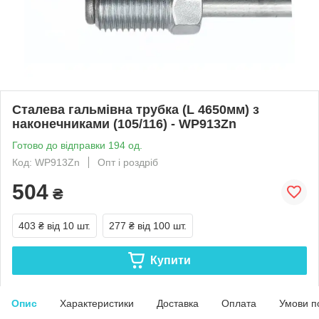
Сталева гальмівна трубка (L 4650мм) з
наконечниками (105/116) - WP913Zn
Готово до відправки 194 од.
Код: WP913Zn
Опт і роздріб
504
₴
403 ₴
від 10 шт.
277 ₴
від 100 шт.
Купити
Опис
Характеристики
Доставка
Оплата
Умови п