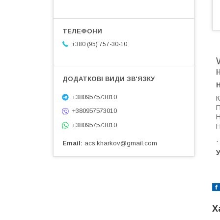
+380 (95) 757-30-10
+380957573010
К
П
+380957573010
Н
+380957573010
Н
.
Email
acs.kharkov@gmail.com
У
Х