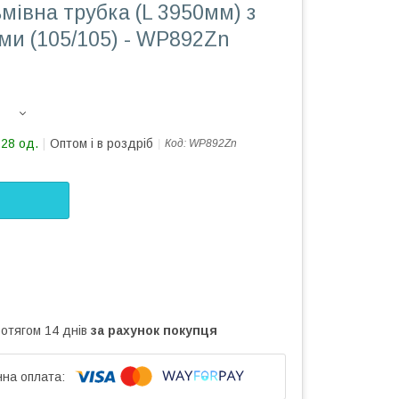
мівна трубка (L 3950мм) з
ми (105/105) - WP892Zn
228 од.
Оптом і в роздріб
Код:
WP892Zn
ротягом 14 днів
за рахунок покупця