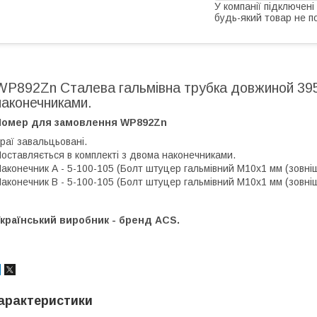
У компанії підключені
будь-який товар не п
WP892Zn Сталева гальмівна трубка довжиной 395
наконечниками.
Номер для замовлення WP892Zn
раї завальцьовані.
оставляється в комплекті з двома наконечниками.
аконечник А - 5-100-105 (Болт штуцер гальмівний М10х1 мм (зовнішн.
аконечник В - 5-100-105 (Болт штуцер гальмівний М10х1 мм (зовнішн.
країнський виробник - бренд ACS.
арактеристики