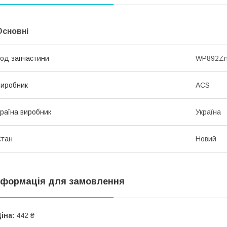
Основні
од запчастини
WP892Z
иробник
ACS
раїна виробник
Україна
Стан
Новий
нформація для замовлення
іна:
442 ₴