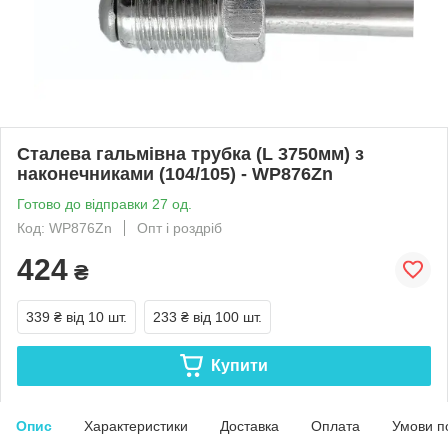
Сталева гальмівна трубка (L 3750мм) з
наконечниками (104/105) - WP876Zn
Готово до відправки 27 од.
Код: WP876Zn
Опт і роздріб
424
₴
339 ₴
від 10 шт.
233 ₴
від 100 шт.
Купити
Опис
Характеристики
Доставка
Оплата
Умови п