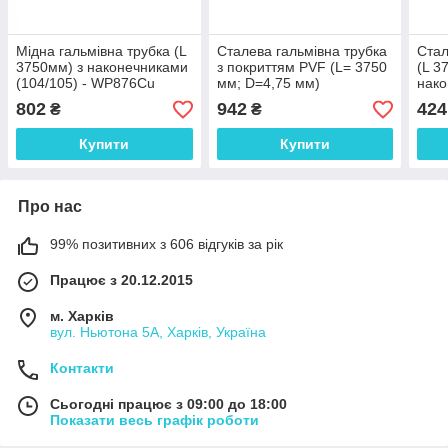
Мідна гальмівна трубка (L
Сталева гальмівна трубка
Стал
3750мм) з наконечниками
з покриттям PVF (L= 3750
(L 3
(104/105) - WP876Cu
мм; D=4,75 мм)
нак
універсальна з
(105
802
942
424
₴
₴
наконечниками 104/105 -
WP876PVF
Купити
Купити
Про нас
99% позитивних з 606 відгуків за рік
Працює з 20.12.2015
м. Харків
вул. Ньютона 5А, Харків, Україна
Контакти
Сьогодні працює з 09:00 до 18:00
Показати весь графік роботи