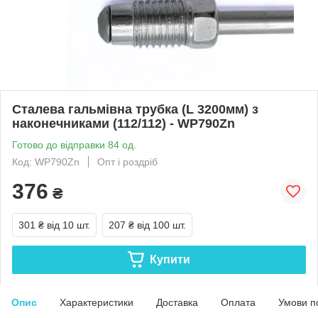
Сталева гальмівна трубка (L 3200мм) з
наконечниками (112/112) - WP790Zn
Готово до відправки 84 од.
Код: WP790Zn
Опт і роздріб
376
₴
301 ₴
від 10 шт.
207 ₴
від 100 шт.
Купити
Опис
Характеристики
Доставка
Оплата
Умови п