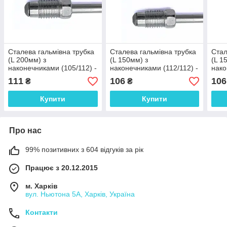
Сталева гальмівна трубка
Сталева гальмівна трубка
Стал
(L 200мм) з
(L 150мм) з
(L 1
наконечниками (105/112) -
наконечниками (112/112) -
нако
WP415Zn
WP575Zn
WP4
111
106
106
₴
₴
Купити
Купити
Про нас
99% позитивних з 604 відгуків за рік
Працює з 20.12.2015
м. Харків
вул. Ньютона 5А, Харків, Україна
Контакти