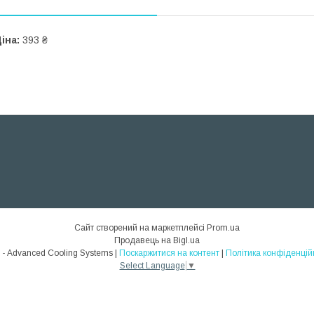
іна:
393 ₴
Сайт створений на маркетплейсі
Prom.ua
Продавець на Bigl.ua
ACS - Advanced Cooling Systems |
Поскаржитися на контент
|
Політика конфіденцій
Select Language
▼