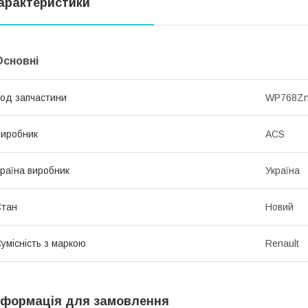
арактеристики
Основні
од запчастини
WP768Z
иробник
ACS
раїна виробник
Україна
Стан
Новий
умісність з маркою
Renault
нформація для замовлення