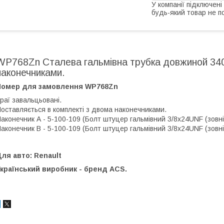
У компанії підключені
будь-який товар не п
WP768Zn Сталева гальмівна трубка довжиной 340
наконечниками.
Номер для замовлення WP768Zn
раї завальцьовані.
оставляється в комплекті з двома наконечниками.
аконечник А - 5-100-109 (Болт штуцер гальмівний 3/8х24UNF (зовнішн
аконечник В - 5-100-109 (Болт штуцер гальмівний 3/8х24UNF (зовнішн
ля авто: Renault
країнський виробник - бренд ACS.