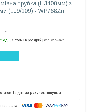
мівна трубка (L 3400мм) з
ми (109/109) - WP768Zn
42 од.
Оптом і в роздріб
Код:
WP768Zn
ротягом 14 днів
за рахунок покупця