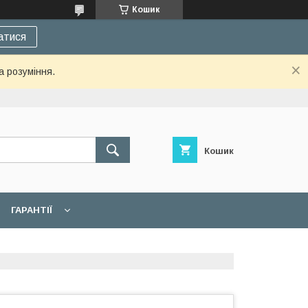
Кошик
атися
а розуміння.
Кошик
ГАРАНТІЇ