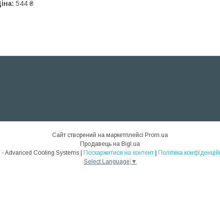
іна:
544 ₴
Сайт створений на маркетплейсі
Prom.ua
Продавець на Bigl.ua
ACS - Advanced Cooling Systems |
Поскаржитися на контент
|
Політика конфіденцій
Select Language
▼