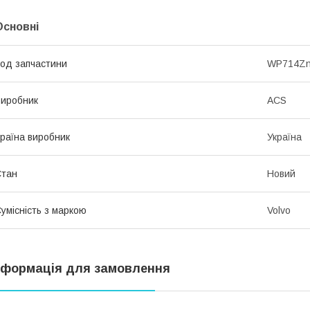
Основні
од запчастини
WP714Z
иробник
ACS
раїна виробник
Україна
Стан
Новий
умісність з маркою
Volvo
нформація для замовлення