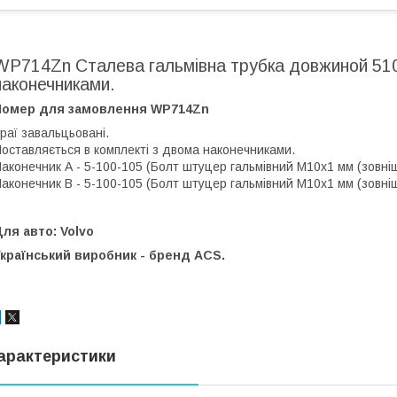
WP714Zn Сталева гальмівна трубка довжиной 510
наконечниками.
Номер для замовлення WP714Zn
раї завальцьовані.
оставляється в комплекті з двома наконечниками.
аконечник А - 5-100-105 (Болт штуцер гальмівний М10х1 мм (зовнішн.
аконечник В - 5-100-105 (Болт штуцер гальмівний М10х1 мм (зовнішн.
ля авто: Volvo
країнський виробник - бренд ACS.
арактеристики