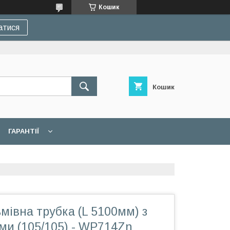
Кошик
атися
Кошик
ГАРАНТІЇ
мівна трубка (L 5100мм) з
ми (105/105) - WP714Zn