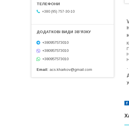
+380 (95) 757-30-10
+380957573010
К
П
+380957573010
Н
+380957573010
Н
.
Email
acs.kharkov@gmail.com
Д
У
Х