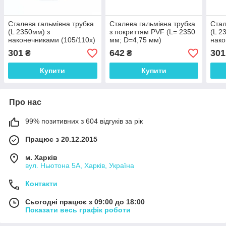
Сталева гальмівна трубка
Сталева гальмівна трубка
Стал
(L 2350мм) з
з покриттям PVF (L= 2350
(L 2
наконечниками (105/110х)
мм; D=4,75 мм)
нако
- WP1868Zn
універсальна з
WP7
301
642
301
₴
₴
наконечниками 105а/105а
- WP1460PVF
Купити
Купити
Про нас
99% позитивних з 604 відгуків за рік
Працює з 20.12.2015
м. Харків
вул. Ньютона 5А, Харків, Україна
Контакти
Сьогодні працює з 09:00 до 18:00
Показати весь графік роботи