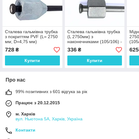
Сталева гальмівна трубка
Сталева гальмівна трубка
Мідн
з покриттям PVF (L= 2750
(L 2750мм) з
2750
мм; D=4,75 мм)
наконечниками (105/106) -
(105
універсальна з
WP526Zn
Hyun
728
336
625
₴
₴
наконечниками 105/110х -
WP5
WP1685PVF
Купити
Купити
Про нас
99% позитивних з 601 відгука за рік
Працює з 20.12.2015
м. Харків
вул. Ньютона 5А, Харків, Україна
Контакти