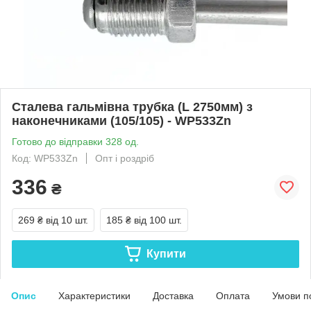
Сталева гальмівна трубка (L 2750мм) з
наконечниками (105/105) - WP533Zn
Готово до відправки 328 од.
Код: WP533Zn
Опт і роздріб
336
₴
269 ₴
від 10 шт.
185 ₴
від 100 шт.
Купити
Опис
Характеристики
Доставка
Оплата
Умови п