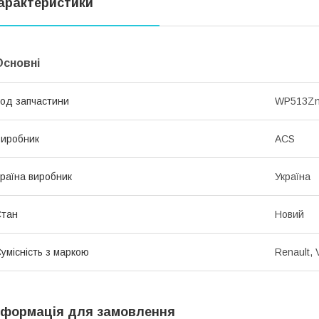
арактеристики
Основні
од запчастини
WP513Z
иробник
ACS
раїна виробник
Україна
Стан
Новий
умісність з маркою
Renault, 
нформація для замовлення