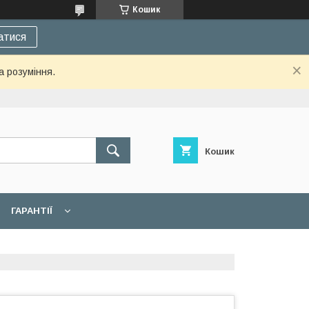
Кошик
атися
а розуміння.
Кошик
ГАРАНТІЇ