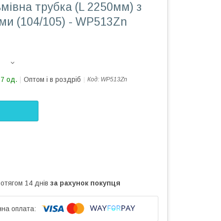
мівна трубка (L 2250мм) з
ми (104/105) - WP513Zn
27 од.
Оптом і в роздріб
Код:
WP513Zn
ротягом 14 днів
за рахунок покупця