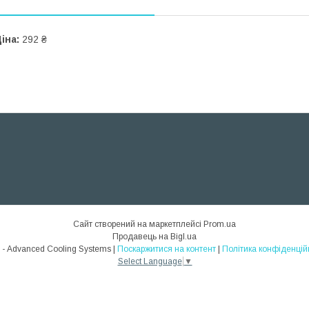
іна:
292 ₴
Сайт створений на маркетплейсі
Prom.ua
Продавець на Bigl.ua
ACS - Advanced Cooling Systems |
Поскаржитися на контент
|
Політика конфіденцій
Select Language
▼