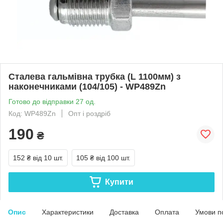
Сталева гальмівна трубка (L 1100мм) з
наконечниками (104/105) - WP489Zn
Готово до відправки 27 од.
Код: WP489Zn
Опт і роздріб
190
₴
152 ₴
від 10 шт.
105 ₴
від 100 шт.
Купити
Опис
Характеристики
Доставка
Оплата
Умови п