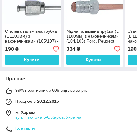
Сталева гальмівна трубка
Мідна гальмівна трубка (L
Стал
(L 1100мм) з
1100мм) з наконечниками
(L 1
наконечниками (105/107) -
(104/105) Ford, Peugeot,
нак
WP1627Zn
Renault - WP489Cu
(105
190
334
190
₴
₴
Купити
Купити
Про нас
99% позитивних з 606 відгуків за рік
Працює з 20.12.2015
м. Харків
вул. Ньютона 5А, Харків, Україна
Контакти