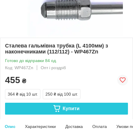
Сталева гальмівна трубка (L 4100мм) з
наконечниками (112/112) - WP467Zn
Готово до відправки 84 од.
Код: WP467Zn
Опт і роздріб
455
₴
364 ₴
від 10 шт.
250 ₴
від 100 шт.
Купити
Опис
Характеристики
Доставка
Оплата
Умови п