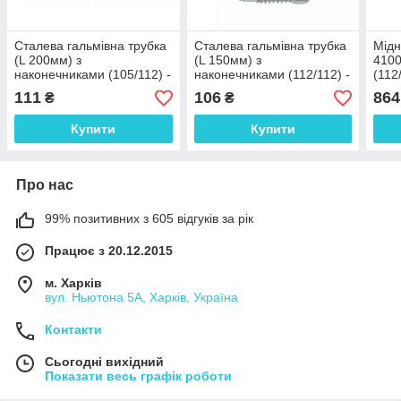
Сталева гальмівна трубка
Сталева гальмівна трубка
Мідн
(L 200мм) з
(L 150мм) з
4100
наконечниками (105/112) -
наконечниками (112/112) -
(112
WP415Zn
WP575Zn
111
106
864
₴
₴
Купити
Купити
Про нас
99% позитивних з 605 відгуків за рік
Працює з 20.12.2015
м. Харків
вул. Ньютона 5А, Харків, Україна
Контакти
Сьогодні вихідний
Показати весь графік роботи