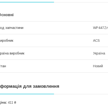
Основні
од запчастини
WP447Z
иробник
ACS
раїна виробник
Україна
Стан
Новий
нформація для замовлення
іна:
411 ₴