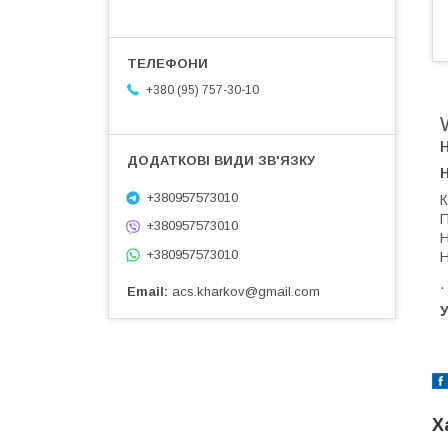
+380 (95) 757-30-10
+380957573010
К
П
+380957573010
Н
+380957573010
Н
.
Email
acs.kharkov@gmail.com
У
Х