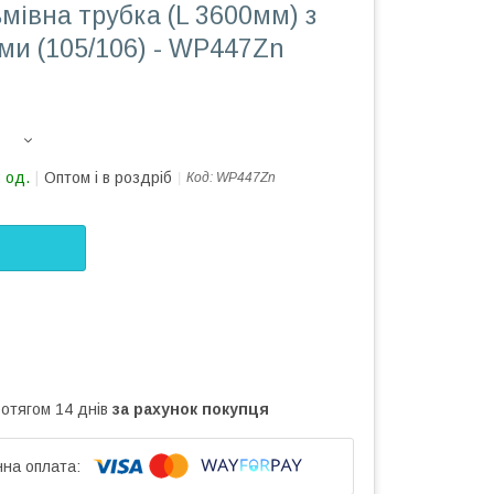
мівна трубка (L 3600мм) з
ми (105/106) - WP447Zn
 од.
Оптом і в роздріб
Код:
WP447Zn
ротягом 14 днів
за рахунок покупця