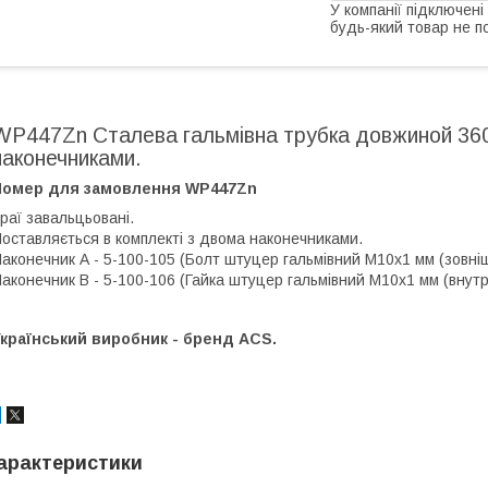
У компанії підключені
будь-який товар не п
WP447Zn Сталева гальмівна трубка довжиной 360
наконечниками.
Номер для замовлення WP447Zn
раї завальцьовані.
оставляється в комплекті з двома наконечниками.
аконечник А - 5-100-105 (Болт штуцер гальмівний М10х1 мм (зовнішн.
аконечник В - 5-100-106 (Гайка штуцер гальмівний М10х1 мм (внутріш.
країнський виробник - бренд ACS.
арактеристики