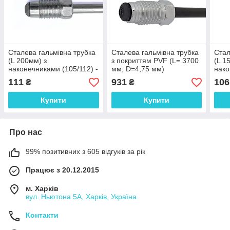
Сталева гальмівна трубка
Сталева гальмівна трубка
Стал
(L 200мм) з
з покриттям PVF (L= 3700
(L 1
наконечниками (105/112) -
мм; D=4,75 мм)
нако
WP415Zn
універсальна з
WP5
111
931
106
₴
₴
наконечниками 112/112 -
WP413PVF
Купити
Купити
Про нас
99% позитивних з 605 відгуків за рік
Працює з 20.12.2015
м. Харків
вул. Ньютона 5А, Харків, Україна
Контакти