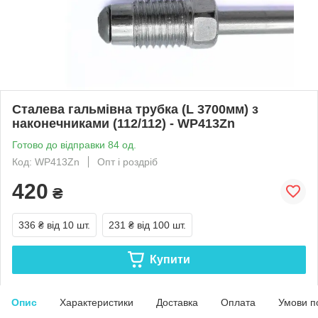
Сталева гальмівна трубка (L 3700мм) з
наконечниками (112/112) - WP413Zn
Готово до відправки 84 од.
Код: WP413Zn
Опт і роздріб
420
₴
336 ₴
від 10 шт.
231 ₴
від 100 шт.
Купити
Опис
Характеристики
Доставка
Оплата
Умови п