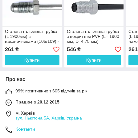
Сталева гальмівна трубка
Сталева гальмівна трубка
Стал
(L 1900мм) з
з покриттям PVF (L= 1900
(L 1
наконечниками (105/109) -
мм; D=4,75 мм)
нако
WP471Zn
універсальна з
WP5
261
546
261
₴
₴
наконечниками 104/105 -
WP266PVF
Купити
Купити
Про нас
99% позитивних з 605 відгуків за рік
Працює з 20.12.2015
м. Харків
вул. Ньютона 5А, Харків, Україна
Контакти