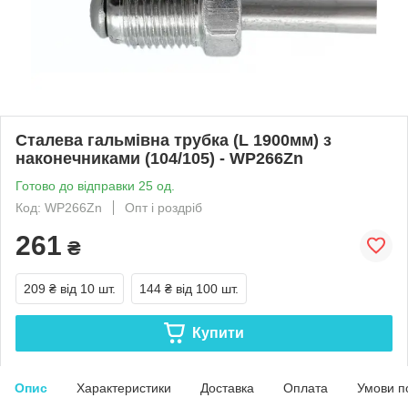
Сталева гальмівна трубка (L 1900мм) з
наконечниками (104/105) - WP266Zn
Готово до відправки 25 од.
Код: WP266Zn
Опт і роздріб
261
₴
209 ₴
від 10 шт.
144 ₴
від 100 шт.
Купити
Опис
Характеристики
Доставка
Оплата
Умови п