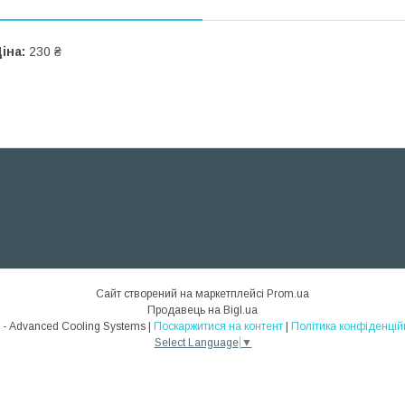
іна:
230 ₴
Сайт створений на маркетплейсі
Prom.ua
Продавець на Bigl.ua
ACS - Advanced Cooling Systems |
Поскаржитися на контент
|
Політика конфіденцій
Select Language
▼