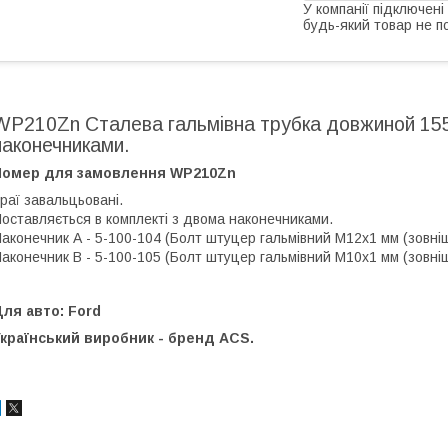
У компанії підключені
будь-який товар не п
WP210Zn Сталева гальмівна трубка довжиной 155
наконечниками.
Номер для замовлення WP210Zn
раї завальцьовані.
оставляється в комплекті з двома наконечниками.
аконечник А - 5-100-104 (Болт штуцер гальмівний М12х1 мм (зовнішн.
аконечник В - 5-100-105 (Болт штуцер гальмівний М10х1 мм (зовнішн.
ля авто: Ford
країнський виробник - бренд ACS.