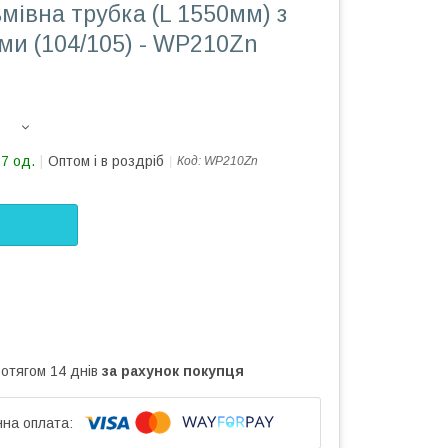
мівна трубка (L 1550мм) з
ми (104/105) - WP210Zn
27 од.
Оптом і в роздріб
Код:
WP210Zn
ротягом 14 днів
за рахунок покупця