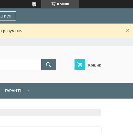
Кошик
атися
а розуміння.
Кошик
ГАРАНТІЇ