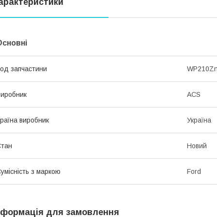
арактеристики
Основні
од запчастини
WP210Z
иробник
ACS
раїна виробник
Україна
Стан
Новий
умісність з маркою
Ford
нформація для замовлення