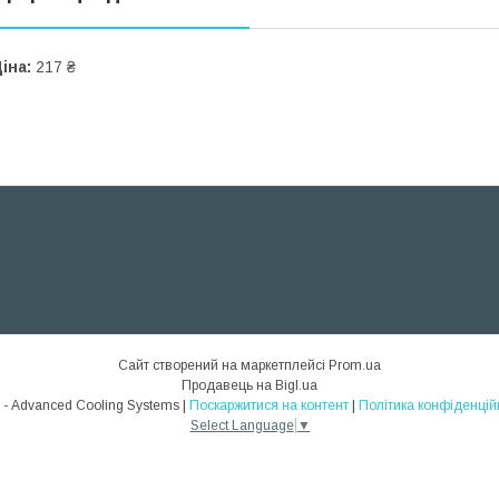
іна:
217 ₴
Сайт створений на маркетплейсі
Prom.ua
Продавець на Bigl.ua
ACS - Advanced Cooling Systems |
Поскаржитися на контент
|
Політика конфіденцій
Select Language
▼