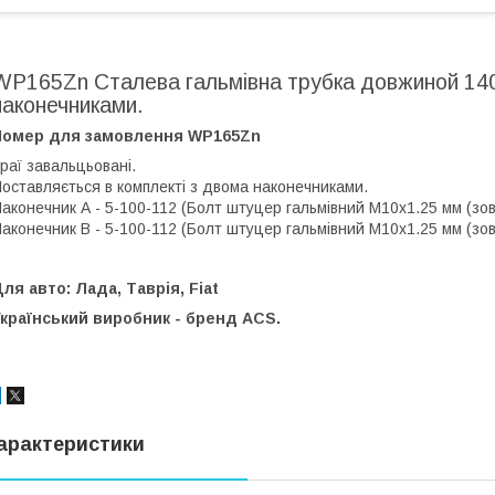
WP165Zn Сталева гальмівна трубка довжиной 140
наконечниками.
Номер для замовлення WP165Zn
раї завальцьовані.
оставляється в комплекті з двома наконечниками.
аконечник А - 5-100-112 (Болт штуцер гальмівний М10х1.25 мм (зовніш
аконечник В - 5-100-112 (Болт штуцер гальмівний М10х1.25 мм (зовніш
ля авто: Лада, Таврія, Fiat
країнський виробник - бренд ACS.
арактеристики