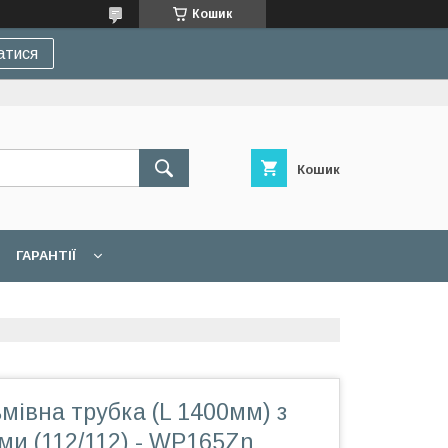
Кошик
атися
Кошик
ГАРАНТІЇ
мівна трубка (L 1400мм) з
ми (112/112) - WP165Zn