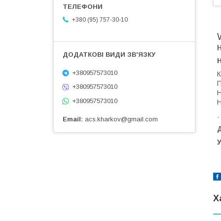
+380 (95) 757-30-10
+380957573010
К
П
+380957573010
Н
+380957573010
Н
.
Email
acs.kharkov@gmail.com
Д
У
Х