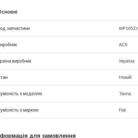
Основні
од запчастини
WP165Z
иробник
ACS
раїна виробник
Україна
Стан
Новий
умісність з моделлю
Tavria
умісність з маркою
Fiat
нформація для замовлення