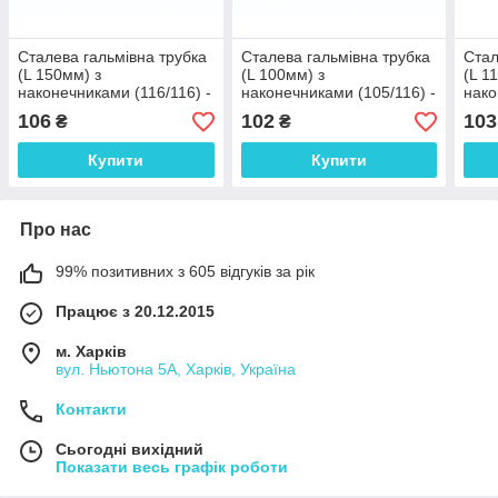
Сталева гальмівна трубка
Сталева гальмівна трубка
Стал
(L 150мм) з
(L 100мм) з
(L 1
наконечниками (116/116) -
наконечниками (105/116) -
нако
WP135Zn
WP1920Zn
WP9
106
102
103
₴
₴
Купити
Купити
Про нас
99% позитивних з 605 відгуків за рік
Працює з 20.12.2015
м. Харків
вул. Ньютона 5А, Харків, Україна
Контакти
Сьогодні вихідний
Показати весь графік роботи