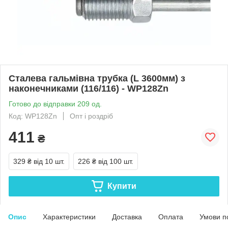
Сталева гальмівна трубка (L 3600мм) з
наконечниками (116/116) - WP128Zn
Готово до відправки 209 од.
Код: WP128Zn
Опт і роздріб
411
₴
329 ₴
від 10 шт.
226 ₴
від 100 шт.
Купити
Опис
Характеристики
Доставка
Оплата
Умови п