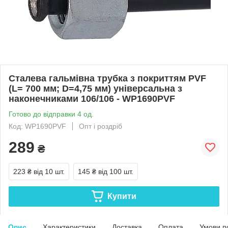
Сталева гальмівна трубка з покриттям PVF
(L= 700 мм; D=4,75 мм) універсальна з
наконечниками 106/106 - WP1690PVF
Готово до відправки 4 од.
Код: WP1690PVF
Опт і роздріб
289
₴
223 ₴
від 10 шт.
145 ₴
від 100 шт.
Купити
Опис
Характеристики
Доставка
Оплата
Умови п