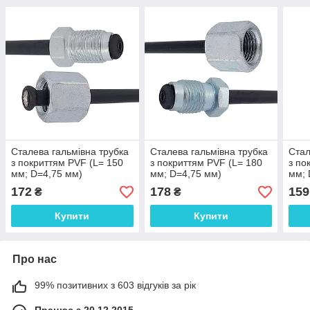
Сталева гальмівна трубка
Сталева гальмівна трубка
Стал
з покриттям PVF (L= 150
з покриттям PVF (L= 180
з по
мм; D=4,75 мм)
мм; D=4,75 мм)
мм; 
універсальна з
універсальна з
унів
172
178
159
₴
₴
наконечниками 105/106 -
наконечниками 106/105а -
нако
WP088PVF
WP1008PVF
WP1
Купити
Купити
Про нас
99% позитивних з 603 відгуків за рік