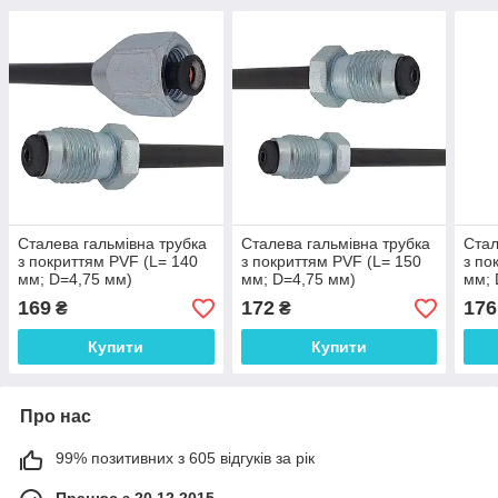
Сталева гальмівна трубка
Сталева гальмівна трубка
Стал
з покриттям PVF (L= 140
з покриттям PVF (L= 150
з по
мм; D=4,75 мм)
мм; D=4,75 мм)
мм; 
універсальна з
універсальна з
унів
169
172
176
₴
₴
наконечниками 110/105а -
наконечниками 105а/105а
нако
WP999PVF
- WP1001PVF
- W
Купити
Купити
Про нас
99% позитивних з 605 відгуків за рік