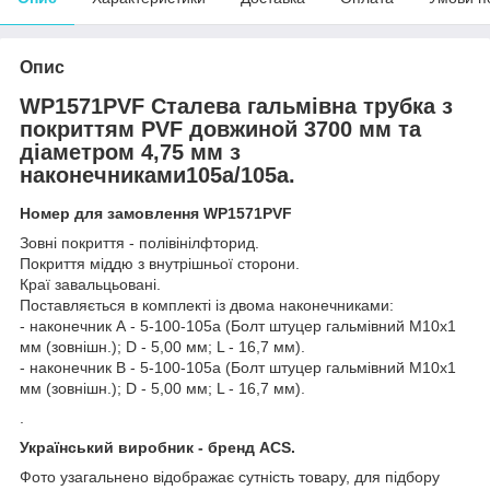
Опис
WP1571PVF Сталева гальмівна трубка з
покриттям PVF довжиной 3700 мм та
діаметром 4,75 мм з
наконечниками105а/105а.
Номер для замовлення WP1571PVF
Зовні покриття - полівінілфторид.
Покриття міддю з внутрішньої сторони.
Краї завальцьовані.
Поставляється в комплекті із двома наконечниками:
- наконечник А - 5-100-105а (Болт штуцер гальмівний М10х1
мм (зовнішн.); D - 5,00 мм; L - 16,7 мм).
- наконечник В - 5-100-105а (Болт штуцер гальмівний М10х1
мм (зовнішн.); D - 5,00 мм; L - 16,7 мм).
.
Український виробник - бренд ACS.
Фото узагальнено відображає сутність товару, для підбору