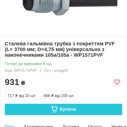
Сталева гальмівна трубка з покриттям PVF
(L= 3700 мм; D=4,75 мм) універсальна з
наконечниками 105а/105а - WP1571PVF
Готово до відправки 6 од.
Код: WP1571PVF
Опт і роздріб
931
₴
717 ₴
від 10 шт.
466 ₴
від 100 шт.
Купити
Опис
Характеристики
Доставка
Оплата
Умови п