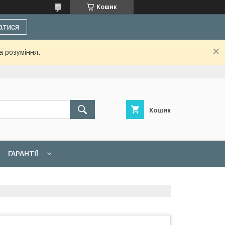
Кошик
атися
а розуміння.
Кошик
ГАРАНТІЇ