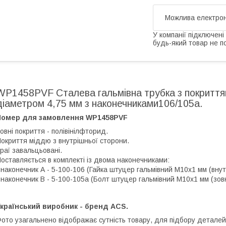
У компанії підключені
будь-який товар не п
WP1458PVF Сталева гальмівна трубка з покритт
діаметром 4,75 мм з наконечниками106/105а.
Номер для замовлення WP1458PVF
овні покриття - полівінілфторид.
окриття міддю з внутрішньої сторони.
раї завальцьовані.
оставляється в комплекті із двома наконечниками:
 наконечник А - 5-100-106 (Гайка штуцер гальмівний М10х1 мм (внутріш
 наконечник В - 5-100-105а (Болт штуцер гальмівний М10х1 мм (зовніш
країнський виробник - бренд ACS.
ото узагальнено відображає сутність товару, для підбору деталей