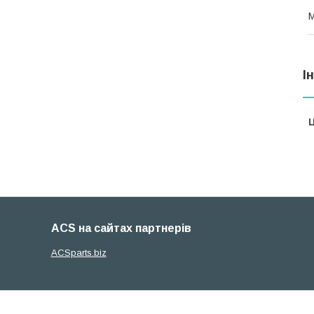
М
І
Ц
ACS на сайтах партнерів
ACSparts.biz