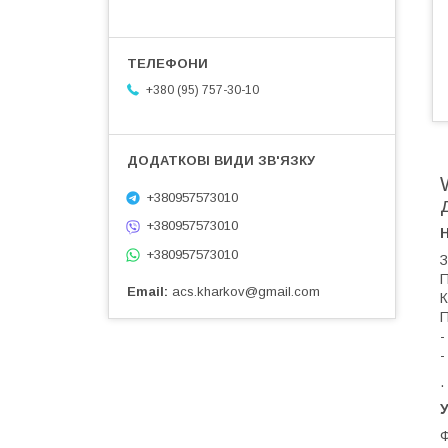
+380 (95) 757-30-10
+380957573010
+380957573010
+380957573010
З
П
Email
acs.kharkov@gmail.com
К
П
-
-
.
У
Ф