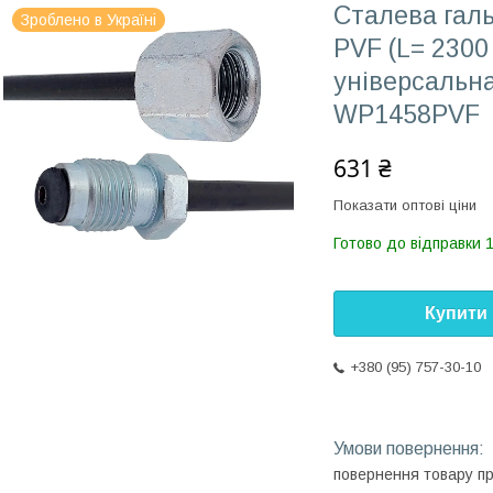
Сталева галь
Зроблено в Україні
PVF (L= 2300
універсальна
WP1458PVF
631 ₴
Показати оптові ціни
Готово до відправки 
Купити
+380 (95) 757-30-10
повернення товару п