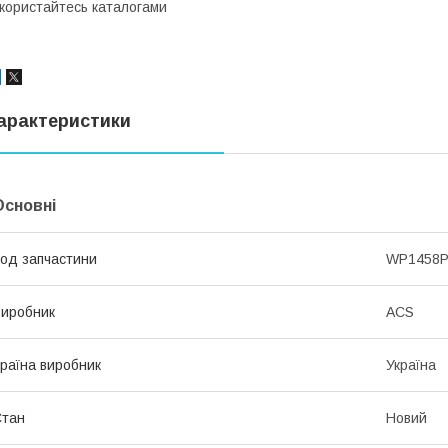
користайтесь каталогами
арактеристики
Основні
од запчастини
WP1458
иробник
ACS
раїна виробник
Україна
Стан
Новий