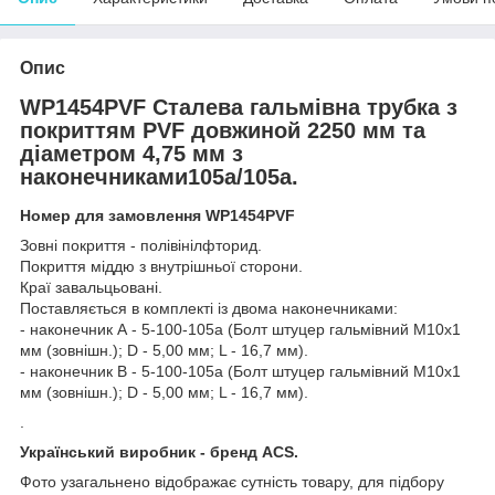
Опис
WP1454PVF Сталева гальмівна трубка з
покриттям PVF довжиной 2250 мм та
діаметром 4,75 мм з
наконечниками105а/105а.
Номер для замовлення WP1454PVF
Зовні покриття - полівінілфторид.
Покриття міддю з внутрішньої сторони.
Краї завальцьовані.
Поставляється в комплекті із двома наконечниками:
- наконечник А - 5-100-105а (Болт штуцер гальмівний М10х1
мм (зовнішн.); D - 5,00 мм; L - 16,7 мм).
- наконечник В - 5-100-105а (Болт штуцер гальмівний М10х1
мм (зовнішн.); D - 5,00 мм; L - 16,7 мм).
.
Український виробник - бренд ACS.
Фото узагальнено відображає сутність товару, для підбору