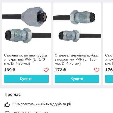
Сталева гальмівна трубка
Сталева гальмівна трубка
Стал
з покриттям PVF (L= 140
з покриттям PVF (L= 150
з по
мм; D=4,75 мм)
мм; D=4,75 мм)
мм; 
універсальна з
універсальна з
унів
169
172
176
₴
₴
наконечниками 110/105а -
наконечниками 105а/105а
нако
WP999PVF
- WP1001PVF
- W
Купити
Купити
Про нас
99% позитивних з 606 відгуків за рік