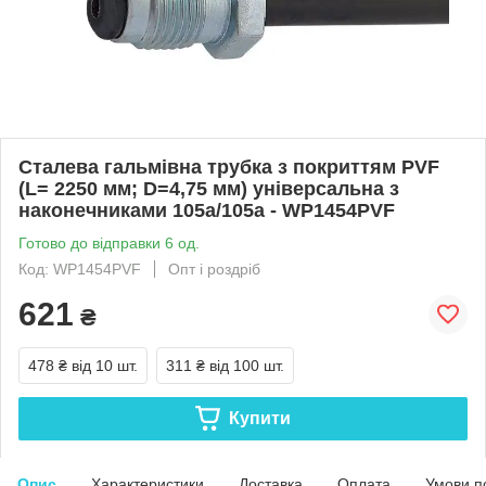
Сталева гальмівна трубка з покриттям PVF
(L= 2250 мм; D=4,75 мм) універсальна з
наконечниками 105а/105а - WP1454PVF
Готово до відправки 6 од.
Код: WP1454PVF
Опт і роздріб
621
₴
478 ₴
від 10 шт.
311 ₴
від 100 шт.
Купити
Опис
Характеристики
Доставка
Оплата
Умови п