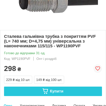
Сталева гальмівна трубка з покриттям PVF
(L= 740 мм; D=4,75 мм) універсальна з
наконечниками 115/115 - WP1190PVF
Готово до відправки 31 од.
Код: WP1190PVF
Опт і роздріб
298
₴
229 ₴
від 10 шт.
149 ₴
від 100 шт.
Купити
Опис
Характеристики
Доставка
Оплата
Умови п