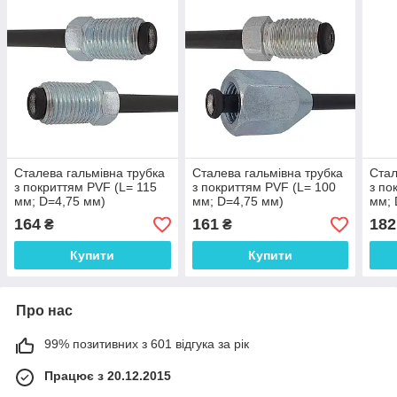
Сталева гальмівна трубка
Сталева гальмівна трубка
Стал
з покриттям PVF (L= 115
з покриттям PVF (L= 100
з по
мм; D=4,75 мм)
мм; D=4,75 мм)
мм; 
універсальна з
універсальна з
унів
164
161
182
₴
₴
наконечниками 116/116 -
наконечниками 115/110х -
нако
WP951PVF
WP1887PVF
WP3
Купити
Купити
Про нас
99% позитивних з 601 відгука за рік
Працює з 20.12.2015