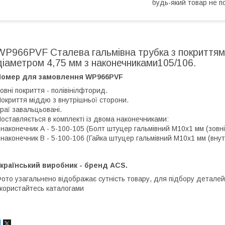
будь-який товар не п
WP966PVF Сталева гальмівна трубка з покриттям
діаметром 4,75 мм з наконечниками105/106.
Номер для замовлення WP966PVF
овні покриття - полівінілфторид.
окриття міддю з внутрішньої сторони.
раї завальцьовані.
оставляється в комплекті із двома наконечниками:
 наконечник А - 5-100-105 (Болт штуцер гальмівний М10х1 мм (зовнішн
 наконечник В - 5-100-106 (Гайка штуцер гальмівний М10х1 мм (внутріш
країнський виробник - бренд ACS.
ото узагальнено відображає сутність товару, для підбору деталей
користайтесь каталогами