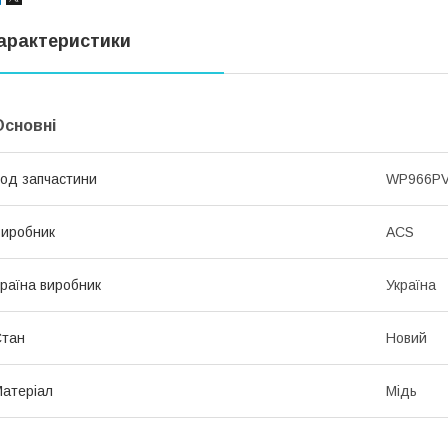
арактеристики
Основні
од запчастини
WP966P
иробник
ACS
раїна виробник
Україна
Стан
Новий
атеріал
Мідь