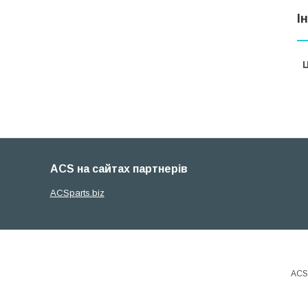
І
Ц
ACS на сайтах партнерів
ACSparts.biz