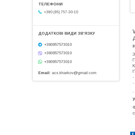
+380 (95) 757-30-10
+380957573010
+380957573010
З
П
+380957573010
К
П
Email
acs.kharkov@gmail.com
-
-
.
У
Ф
с