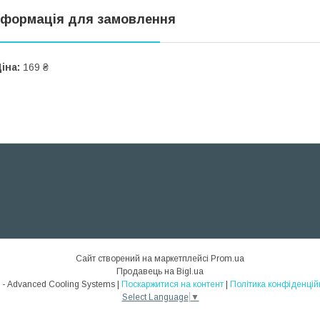
нформація для замовлення
іна:
169 ₴
Сайт створений на маркетплейсі
Prom.ua
Продавець на Bigl.ua
ACS - Advanced Cooling Systems |
Поскаржитися на контент
|
Політика конфіденцій
Select Language
▼