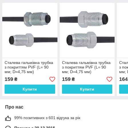
Сталева гальмівна трубка
Сталева гальмівна трубка
Стал
з покриттям PVF (L= 90
з покриттям PVF (L= 90
з по
мм; D=4,75 мм)
мм; D=4,75 мм)
мм; 
універсальна з
універсальна з
унів
159
159
164
₴
₴
наконечниками 104/105 -
наконечниками 105/105 -
нако
WP1655PVF
WP984PVF
- W
Купити
Купити
Про нас
99% позитивних з 601 відгука за рік