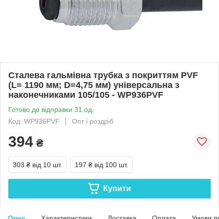
Сталева гальмівна трубка з покриттям PVF
(L= 1190 мм; D=4,75 мм) універсальна з
наконечниками 105/105 - WP936PVF
Готово до відправки 31 од.
Код: WP936PVF
Опт і роздріб
394
₴
303 ₴
від 10 шт.
197 ₴
від 100 шт.
Купити
Опис
Характеристики
Доставка
Оплата
Умови п