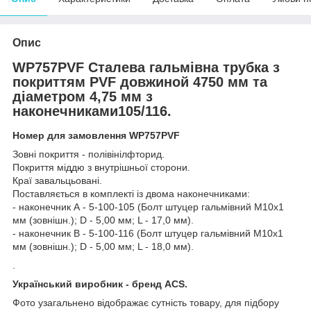
Опис
WP757PVF Сталева гальмівна трубка з
покриттям PVF довжиной 4750 мм та
діаметром 4,75 мм з
наконечниками105/116.
Номер для замовлення WP757PVF
Зовні покриття - полівінілфторид.
Покриття міддю з внутрішньої сторони.
Краї завальцьовані.
Поставляється в комплекті із двома наконечниками:
- наконечник А - 5-100-105 (Болт штуцер гальмівний М10х1
мм (зовнішн.); D - 5,00 мм; L - 17,0 мм).
- наконечник В - 5-100-116 (Болт штуцер гальмівний М10х1
мм (зовнішн.); D - 5,00 мм; L - 18,0 мм).
.
Український виробник - бренд ACS.
Фото узагальнено відображає сутність товару, для підбору