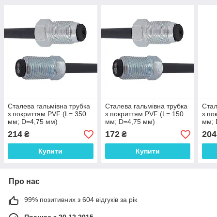
Сталева гальмівна трубка
Сталева гальмівна трубка
Стал
з покриттям PVF (L= 350
з покриттям PVF (L= 150
з по
мм; D=4,75 мм)
мм; D=4,75 мм)
мм; 
універсальна з
універсальна з
унів
214
172
204
₴
₴
наконечниками 105/116 -
наконечниками 105/116 -
нако
WP354PVF
WP357PVF
WP5
Купити
Купити
Про нас
99% позитивних з 604 відгуків за рік