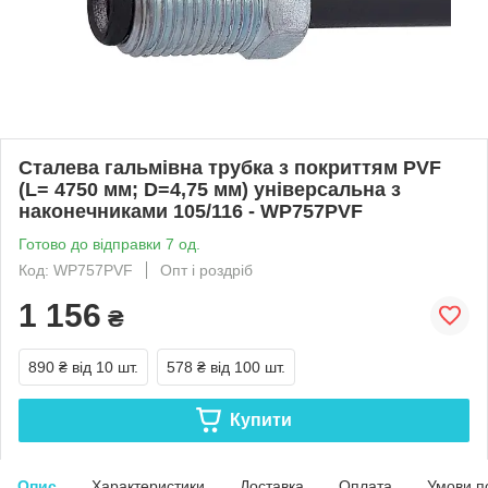
Сталева гальмівна трубка з покриттям PVF
(L= 4750 мм; D=4,75 мм) універсальна з
наконечниками 105/116 - WP757PVF
Готово до відправки 7 од.
Код: WP757PVF
Опт і роздріб
1 156
₴
890 ₴
від 10 шт.
578 ₴
від 100 шт.
Купити
Опис
Характеристики
Доставка
Оплата
Умови п